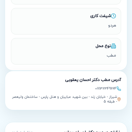
شیفت کاری
هردو
نوع محل
مطب
آدرس مطب
دکتر احسان یعقوبی
07132349664
شیراز - خیابان زند - بین شهید عباییان و هتل پارس - ساختمان ولیعصر
- طبقه 5