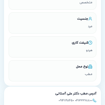
متخصص
جنسیت
مرد
شیفت کاری
هردو
نوع محل
مطب
آدرس مطب
دکتر علی آستانی
04133368800 09141198450