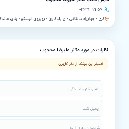
02632264579
کرج - چهارراه طالقانی - خ یادگاری - روبروی البسکو - بنای ماندگا
نظرات در مورد
دکتر علیرضا محجوب
امتیاز این پزشک از نظر کاربران