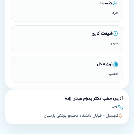
جنسیت
مرد
شیفت کاری
هردو
نوع محل
مطب
آدرس مطب
دکتر پدرام عبدی زاده
074
گچساران - خیابان دانشگاه مجتمع پزشکی پارسیان