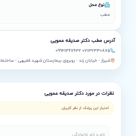
نوع محل
مطب
آدرس مطب
دکتر صدیقه عمویی
07132330875 09921367632
شیراز - خیابان زند - روبروی بیمارستان شهید فقیهی - ساختم
نظرات در مورد
دکتر صدیقه عمویی
امتیاز این پزشک از نظر کاربران